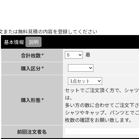
文または無料見積の内容を登録してください
基本情報
説明
着
合計枚数
*
購入区分
*
セットでご注文頂く方で、シャ
は、
購入形態
*
多い方の数に合わせてご注文下さ
シャツやキャップ、パンツとで
枚数の確認をお願い致します。
前回注文者名