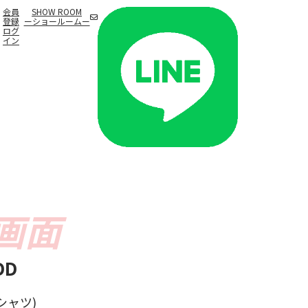
会員
SHOW ROOM
登録
ーショールームー
ログ
イン
DD
シャツ)