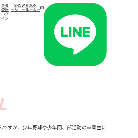
会員
SHOW ROOM
登録
ーショールームー
ログ
イン
んですが、少年野球や少年団、部活動の卒業生に