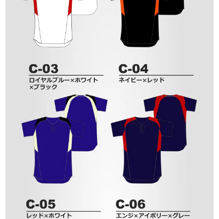
東京（上野）
名古屋（栄）
メッシュヘビーウェイト(スムースサイド)
マイクロファイバー
連絡先情報
薄手生地
厚手オックスフォード生地
ハトメ加工
基本情報
MAIL
TEL
メッシュ / ヘビーウェイト
ブライトメッシュ
スクエアメッシュ
マイクロメッシュ
ツイル
ピケストライプ
起毛
中綿
表地
裏地
エアライズ
注文情報
パスワード
送り先リスト
お客様のご登録頂いた連絡先情報の確認・変
お客様のご登録頂いた基本情報の確認・変更
更が可能です。
ログアウト
退会手続き
■営業日：月・火・木・金・土
■営業日：月・火・木・金・土
が可能です。
過去の購入履歴からの追加注文や、現在注文
過去の購入履歴からの追加注文や、現在注文
こちらの画面から、よく使う送付先情報を送
■休業日：水・日・祝
■休業日：水・日・祝
・住所
中の商品の変更や確認ができます。
中の商品の変更や確認ができます。
付先リストに登録することができます。
TEST
・メールアドレス
■営業時間：10：00～18：00
■営業時間：10：00～18：00
こちらの画面から、ログアウトが可能です。
こちらの画面から、退会手続きが可能です。
・電話番号
無料見積もりの再見積もりや、注文への申し
無料見積もりの再見積もりや、注文への申し
送付先リストは最大10件まで登録が可能で
・携帯メールアドレス
・携帯電話番号
込みも可能です。
込みも可能です。
す。
・ユーザID
・会社名・団体名
大阪（心斎橋）
福岡（天神）
・取引条件
050-3095-5681
close
・部署名
close
close
close
close
close
close
close
close
close
close
close
close
close
close
close
close
close
close
close
close
close
close
close
close
close