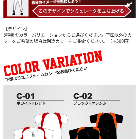
【デザイン】
8種類のカラーバリエーションからお選びください。下図以外のカ
SHOWROOM
ラーをご希望の場合は別途カラーをご指定ください。（＋500円）
野球ユニフォームウェアブランドSORKで
は、ショールームを設けております。
ユニフォーム制作にあたり商談・打合せはも
ちろんの事、サンプルの確認も 可能ですの
で、この機会にぜひご利用ください。