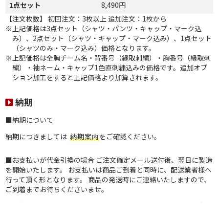
1点セット
8,490円
【注文枚数】
初回注文：3枚以上
追加注文：1枚から
※上記価格は3点セット（シャツ・パンツ・キャップ・マーク込
み）、2点セット（シャツ・キャップ・マーク込み）、1点セット
（シャツのみ・マーク込み）価格となります。
※上記価格は全胸チーム名・背番号（縁取刺繍）・胸番号（縁取刺
繍）・袖ネーム・キャップ1色直刺繍込みの価格です。追加オプ
ション加工をすると上記価格より加算されます。
納期
■納期について
納期につきましては
納期案内
をご確認ください。
■お支払いが代金引換の場合 ご注文確定メール送付後、翌日に製造
を開始いたします。 お支払いは商品ご到着と同時に、配送業者様へ
行って頂く形となります。 商品の発送時にご連絡いたしますので、
ご到着までお待ちくださいませ。
■お支払いが銀行振込、郵便振替の場合 ご注文確定後にお振込先の
ご案内をさせて頂きます。 製造はご入金の確認が取れ次第の着手と