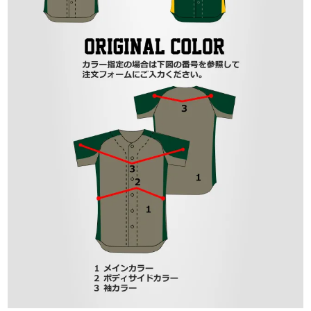
close
close
close
close
close
close
close
close
close
close
close
close
「打ち合わせをしたいが遠方なのでできな
い」「直接行くのに少し不安がある」という
お客様のご要望に沿えますようにオンライン
ショールームを開設しております。
詳細はこちら
close