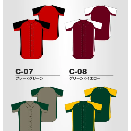
東京（上野）
名古屋（栄）
メッシュヘビーウェイト(スムースサイド)
マイクロファイバー
連絡先情報
薄手生地
厚手オックスフォード生地
ハトメ加工
基本情報
MAIL
TEL
メッシュ / ヘビーウェイト
ブライトメッシュ
スクエアメッシュ
マイクロメッシュ
ツイル
ピケストライプ
起毛
中綿
表地
裏地
エアライズ
注文情報
パスワード
送り先リスト
お客様のご登録頂いた連絡先情報の確認・変
お客様のご登録頂いた基本情報の確認・変更
更が可能です。
ログアウト
退会手続き
■営業日：月・火・木・金・土
■営業日：月・火・木・金・土
が可能です。
過去の購入履歴からの追加注文や、現在注文
過去の購入履歴からの追加注文や、現在注文
こちらの画面から、よく使う送付先情報を送
■休業日：水・日・祝
■休業日：水・日・祝
・住所
中の商品の変更や確認ができます。
中の商品の変更や確認ができます。
付先リストに登録することができます。
TEST
・メールアドレス
■営業時間：10：00～18：00
■営業時間：10：00～18：00
こちらの画面から、ログアウトが可能です。
こちらの画面から、退会手続きが可能です。
・電話番号
無料見積もりの再見積もりや、注文への申し
無料見積もりの再見積もりや、注文への申し
送付先リストは最大10件まで登録が可能で
・携帯メールアドレス
・携帯電話番号
込みも可能です。
込みも可能です。
す。
・ユーザID
・会社名・団体名
大阪（心斎橋）
福岡（天神）
・取引条件
050-3095-5681
close
・部署名
close
close
close
close
close
close
close
close
close
close
close
close
close