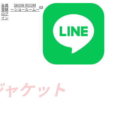
会員
SHOW ROOM
登録
ーショールームー
ログ
イン