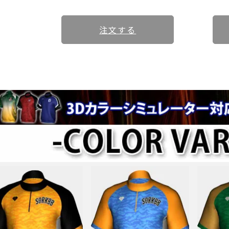
注文する
ト(スムースサイド)
生地
ェイト
ブランドSORKでは、ショールームを設けております。
たり商談・打合せはもちろんの事、サンプルの確認も 可能ですので
連絡先情報の確認・変更が可能です。
基本情報の確認・変更が可能です。