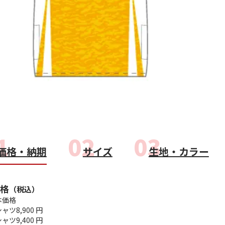
価格・納期
サイズ
生地・カラー
格
（税込）
本価格
シャツ
8,900 円
シャツ
9,400 円