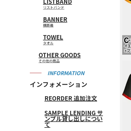
LISTBAND
■営業日：月・火・木
・住所
■営業日：月・火・木
TEST
・メールアドレス
リストバンド
過去の購入履歴からの
過去の購入履歴からの
こちらの画面から、よ
■営業時間：10：00～1
・電話番号
■営業時間：10：00～1
こちらの画面から、ロ
こちらの画面から、退
・携帯メールアドレス
無料見積もりの再見積
無料見積もりの再見積
送付先リストは最大10
・携帯電話番号
BANNER
・ユーザID
東京（上野）
・会社名・団体名
横断幕
・取引条件
・部署名
TOWEL
タオル
OTHER GOODS
その他の商品
INFORMATION
インフォメーション
REORDER
追加注文
SAMPLE LENDING
サ
ンプル貸し出しについ
て