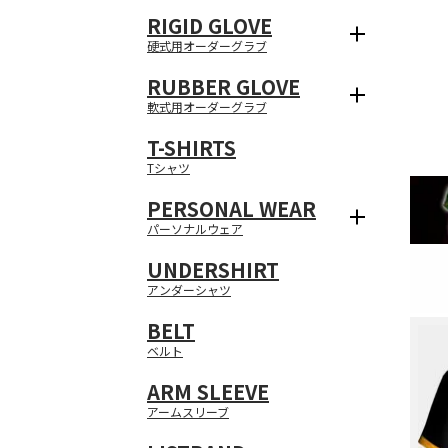
RIGID GLOVE
硬式用オーダーグラブ
RUBBER GLOVE
軟式用オーダーグラブ
T-SHIRTS
メッシュヘビーウェイ
Tシャツ
マイクロファイバー
SHOWROOM
PERSONAL WEAR
薄手生地
厚手オックスフォード
ハトメ加工
パーソナルウェア
UNDERSHIRT
メッシュ / ヘビーウ
ブライトメッシュ
スクエアメッシュ
マイクロメッシュ
ツイル
ピケストライプ
起毛
中綿
表地
裏地
エアライズ
野球ユニフォームウェア
アンダーシャツ
ユニフォーム制作にあ
ください。
BELT
ベルト
連絡先情報
MAIL
TEL
基本情報
ARM SLEEVE
アームスリーブ
注文情報
パスワード
送り先リスト
お客様のご登録頂いた
ログアウト
退会手続き
お客様のご登録頂いた