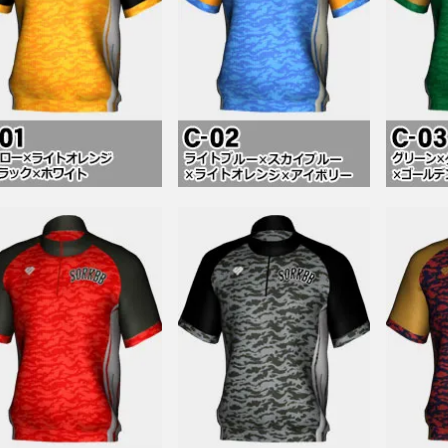
・金・土
■休業日：水・日・祝
・金・土
■休業日：水・日・祝
追加注文や、現在注文中の商品の変更や確認ができます。
追加注文や、現在注文中の商品の変更や確認ができます。
く使う送付先情報を送付先リストに登録することができます。
8：00
8：00
グアウトが可能です。
会手続きが可能です。
もりや、注文への申し込みも可能です。
もりや、注文への申し込みも可能です。
件まで登録が可能です。
名古屋（栄）
大阪（心斎橋）
050-3095-5681
close
close
close
「打ち合わせをしたいが遠方
close
close
close
接行くのに少し不安がある」
close
close
に沿えますようにオンライン
close
ております。
close
close
close
close
close
close
close
close
close
close
close
close
詳細はこ
close
close
close
close
close
close