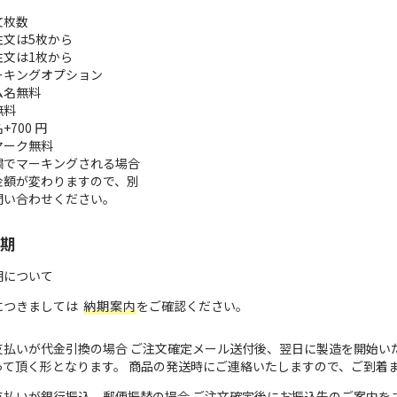
文枚数
注文は5枚から
注文は1枚から
ーキングオプション
ム名
無料
無料
名
+700 円
マーク
無料
繍でマーキングされる場合
金額が変わりますので、別
問い合わせください。
期
期について
につきましては
納期案内
をご確認ください。
支払いが代金引換の場合 ご注文確定メール送付後、翌日に製造を開始い
って頂く形となります。 商品の発送時にご連絡いたしますので、ご到着
支払いが銀行振込、郵便振替の場合 ご注文確定後にお振込先のご案内を