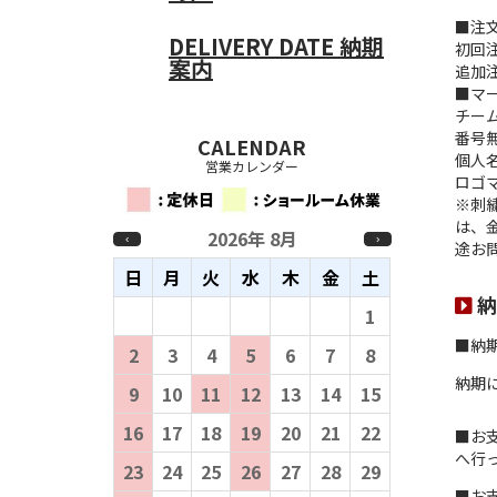
■注
DELIVERY DATE
納期
初回
案内
追加
■マ
チー
番号
CALENDAR
個人
営業カレンダー
ロゴ
※刺
は、
2026年 8月
‹
›
途お
日
月
火
水
木
金
土
納
26
27
28
29
30
31
1
■納
2
3
4
5
6
7
8
納期
9
10
11
12
13
14
15
16
17
18
19
20
21
22
■お
へ行
23
24
25
26
27
28
29
■お