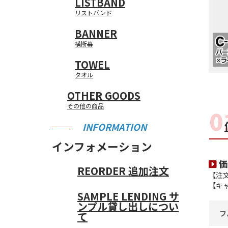
LISTBAND
・会社名・団体名
・取引条件
リストバンド
・部署名
BANNER
横断幕
TOWEL
タオル
OTHER GOODS
その他の商品
INFORMATION
インフォメーション
価
REORDER
追加注文
【注
【キ
SAMPLE LENDING
サ
ンプル貸し出しについ
フ
て