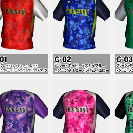
ト(スムースサイド)
生地
アブランドSORKでは、ショールームを設けております。
たり商談・打合せはもちろんの事、サンプルの確認も 可能で
ェイト
連絡先情報の確認・変更が可能です。
基本情報の確認・変更が可能です。
木・金・土
木・金・土
■休業日：水・日・祝
■休業日：水・日・祝
18：00
18：00
追加注文や、現在注文中の商品の変更や確認ができます。
追加注文や、現在注文中の商品の変更や確認ができます。
く使う送付先情報を送付先リストに登録することができます。
グアウトが可能です。
会手続きが可能です。
もりや、注文への申し込みも可能です。
もりや、注文への申し込みも可能です。
0件まで登録が可能です。
名古屋（栄）
大阪（心斎橋）