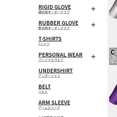
RIGID GLOVE
硬式用オーダーグラブ
RUBBER GLOVE
メッシュヘビーウェイ
マイクロファイバー
軟式用オーダーグラブ
SHOWROOM
薄手生地
厚手オックスフォード
ハトメ加工
T-SHIRTS
Tシャツ
野球ユニフォームウェ
ユニフォーム制作にあ
メッシュ / ヘビーウ
ブライトメッシュ
スクエアメッシュ
マイクロメッシュ
ツイル
ピケストライプ
起毛
中綿
表地
裏地
エアライズ
PERSONAL WEAR
ひご利用ください。
パーソナルウェア
UNDERSHIRT
連絡先情報
アンダーシャツ
基本情報
MAIL
TEL
BELT
注文情報
お客様のご登録頂いた
パスワード
送り先リスト
お客様のご登録頂いた
ログアウト
退会手続き
ベルト
■営業日：月・火・
■営業日：月・火・
・住所
■営業時間：10：00～
■営業時間：10：00～
TEST
ARM SLEEVE
・メールアドレス
過去の購入履歴からの
過去の購入履歴からの
こちらの画面から、よ
・電話番号
こちらの画面から、ロ
こちらの画面から、退
アームスリーブ
・携帯メールアドレス
無料見積もりの再見積
無料見積もりの再見積
送付先リストは最大1
東京（上野）
・携帯電話番号
・ユーザID