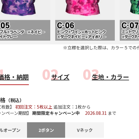
close
050-3095-5681
「打ち合わせをしたいが遠
close
close
close
close
close
close
close
「直接行くのに少し不安が
のご要望に沿えますように
close
ームを開設しております。
close
※立襟を選択した際は、カラー５での
close
close
close
close
close
close
close
close
close
close
close
詳細はこ
価格・納期
サイズ
生地・カラー
close
close
close
close
close
close
格
（税込）
文枚数】
初回注文：5枚以上
追加注文：1枚から
ャンペーン期間】
期間限定キャンペーン中
2026.08.31
まで
ルオープン
2ボタン
Vネック