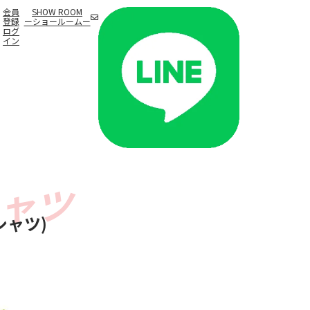
会員
SHOW ROOM
登録
ーショールームー
ログ
イン
シャツ)