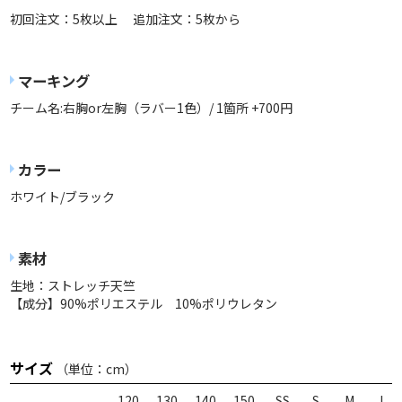
初回注文：5枚以上 追加注文：5枚から
マーキング
チーム名:右胸or左胸（ラバー1色）/ 1箇所 +700円
カラー
ホワイト/ブラック
素材
生地：ストレッチ天竺
【成分】90%ポリエステル 10%ポリウレタン
サイズ
（単位：cm）
120
130
140
150
SS
S
M
L