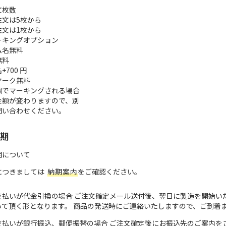
文枚数
注文は5枚から
注文は1枚から
ーキングオプション
ム名
無料
無料
名
+700 円
マーク
無料
繍でマーキングされる場合
金額が変わりますので、別
問い合わせください。
期
期について
につきましては
納期案内
をご確認ください。
支払いが代金引換の場合 ご注文確定メール送付後、翌日に製造を開始い
って頂く形となります。 商品の発送時にご連絡いたしますので、ご到着
支払いが銀行振込、郵便振替の場合 ご注文確定後にお振込先のご案内を