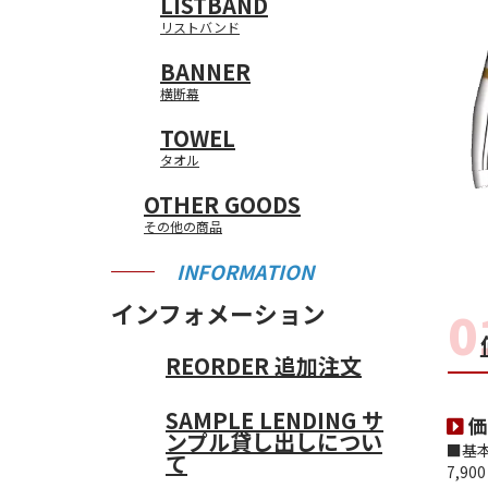
LISTBAND
■営業日：月・火・木
・住所
■営業日：月・火・木
TEST
・メールアドレス
過去の購入履歴からの
過去の購入履歴からの
こちらの画面から、よ
■営業時間：10：00～1
・電話番号
リストバンド
■営業時間：10：00～1
こちらの画面から、ロ
こちらの画面から、退
・携帯メールアドレス
無料見積もりの再見積
無料見積もりの再見積
送付先リストは最大10
・携帯電話番号
・ユーザID
BANNER
東京（上野）
・会社名・団体名
・取引条件
横断幕
・部署名
TOWEL
タオル
OTHER GOODS
その他の商品
INFORMATION
インフォメーション
REORDER
追加注文
SAMPLE LENDING
サ
価
ンプル貸し出しについ
■基
て
7,900