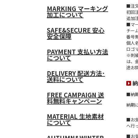
■注
MARKING
マーキング
初回
加工について
追加
■マ
SAFE&SECURE
安心
チー
安全保障
番号
個人
ロゴ
PAYMENT
支払い方法
※刺
について
は、
途お
DELIVERY
配送方法･
送料について
納
FREE CAMPAIGN
送
■納
料無料キャンペーン
納期
MATERIAL
生地素材
■お
について
へ行
■お
AUTUMN&WINTER