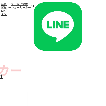
会員
SHOW ROOM
登録
ーショールームー
ログ
イン
1