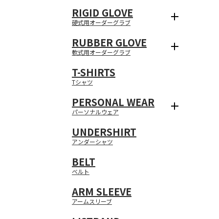
RIGID GLOVE
硬式用オーダーグラブ
RUBBER GLOVE
軟式用オーダーグラブ
T-SHIRTS
メッシュヘビーウェイ
マイクロファイバー
Tシャツ
SHOWROOM
薄手生地
厚手オックスフォード
ハトメ加工
PERSONAL WEAR
パーソナルウェア
メッシュ / ヘビーウ
ブライトメッシュ
スクエアメッシュ
マイクロメッシュ
ツイル
ピケストライプ
起毛
中綿
表地
裏地
エアライズ
UNDERSHIRT
野球ユニフォームウェア
ユニフォーム制作にあ
アンダーシャツ
ください。
BELT
ベルト
連絡先情報
MAIL
TEL
基本情報
ARM SLEEVE
アームスリーブ
注文情報
パスワード
送り先リスト
お客様のご登録頂いた
ログアウト
退会手続き
お客様のご登録頂いた