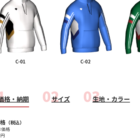
・金・土
■休業日：水・日・祝
・金・土
■休業日：水・日・祝
追加注文や、現在注文中の商品の変更や確認ができます。
追加注文や、現在注文中の商品の変更や確認ができます。
く使う送付先情報を送付先リストに登録することができます。
8：00
8：00
グアウトが可能です。
会手続きが可能です。
もりや、注文への申し込みも可能です。
もりや、注文への申し込みも可能です。
件まで登録が可能です。
名古屋（栄）
大阪（心斎橋）
050-3095-5681
close
close
close
「打ち合わせをしたいが遠方
close
close
close
接行くのに少し不安がある」
close
close
C-01
C-02
に沿えますようにオンライン
close
ております。
close
close
close
close
close
close
close
close
close
close
close
close
詳細はこ
価格・納期
サイズ
生地・カラー
close
close
close
close
close
格
close
（税込）
本価格
 円