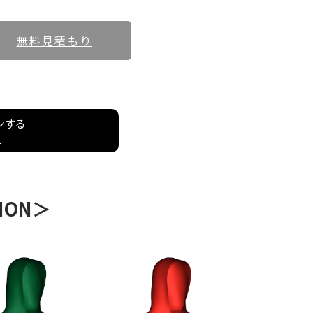
無料見積もり
ンする
開
TION＞
、この機会にぜひご利用