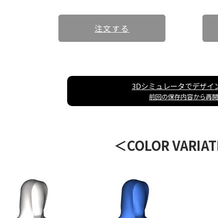
注文する
ト(スムースサイド)
3Dシミュレータでデザイ
生地
前回の保存内容から再
ェイト
ブランドSORKでは、ショールームを設けております。
＜COLOR VARIA
たり商談・打合せはもちろんの事、サンプルの確認も 可能ですので
連絡先情報の確認・変更が可能です。
基本情報の確認・変更が可能です。