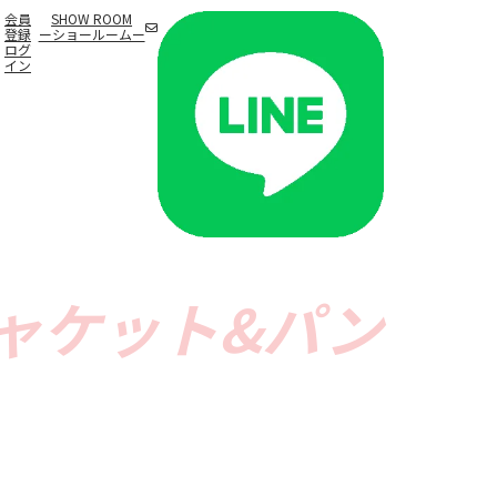
会員
SHOW ROOM
登録
ーショールームー
ログ
イン