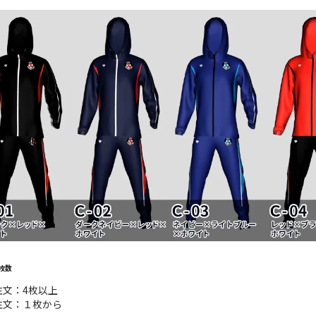
枚数
注文：4枚以上
注文：１枚から