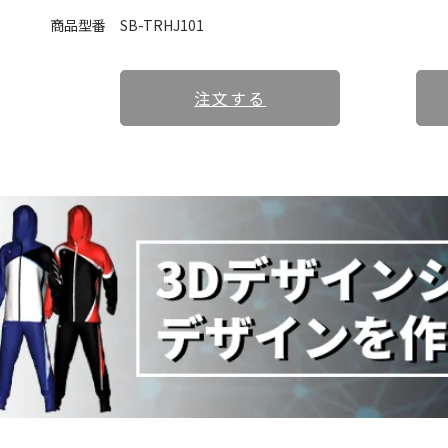
商品型番
SB-TRHJ101
注文する