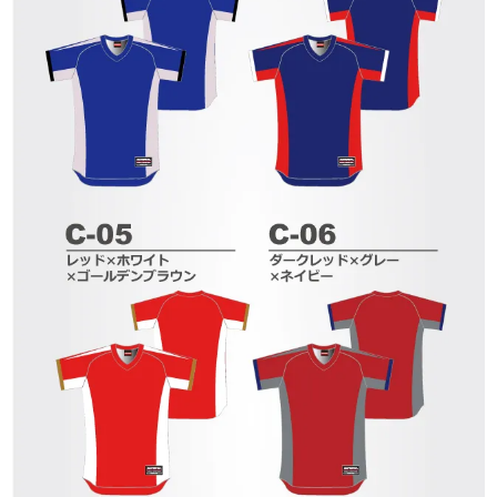
ちろんの事、サンプルの確認も 可能ですの
で、この機会にぜひご利用ください。
東京（上野）
名古屋（栄）
メッシュヘビーウェイト(スムースサイド)
連絡先情報
マイクロファイバー
薄手生地
厚手オックスフォード生地
基本情報
ハトメ加工
MAIL
TEL
メッシュ / ヘビーウェイト
ブライトメッシュ
スクエアメッシュ
マイクロメッシュ
ツイル
ピケストライプ
起毛
中綿
表地
裏地
エアライズ
注文情報
パスワード
送り先リスト
お客様のご登録頂いた連絡先情報の確認・変
お客様のご登録頂いた基本情報の確認・変更
■営業日：月・火・木・金・土
■営業日：月・火・木・金・土
更が可能です。
ログアウト
退会手続き
が可能です。
過去の購入履歴からの追加注文や、現在注文
過去の購入履歴からの追加注文や、現在注文
こちらの画面から、よく使う送付先情報を送
■休業日：水・日・祝
■休業日：水・日・祝
TEST
・住所
中の商品の変更や確認ができます。
中の商品の変更や確認ができます。
付先リストに登録することができます。
■営業時間：10：00～18：00
■営業時間：10：00～18：00
・メールアドレス
こちらの画面から、ログアウトが可能です。
こちらの画面から、退会手続きが可能です。
・電話番号
無料見積もりの再見積もりや、注文への申し
無料見積もりの再見積もりや、注文への申し
送付先リストは最大10件まで登録が可能で
・携帯メールアドレス
・携帯電話番号
込みも可能です。
込みも可能です。
す。
close
・ユーザID
大阪（心斎橋）
福岡（天神）
・会社名・団体名