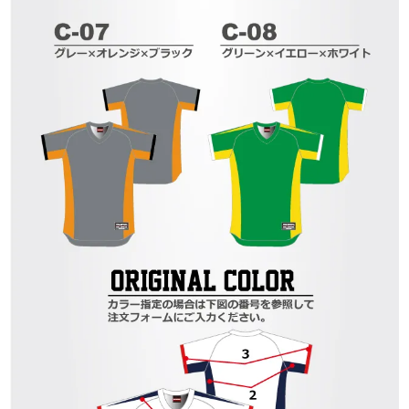
050-3095-5681
・取引条件
・部署名
close
close
close
close
close
close
close
close
close
close
close
close
close
close
close
close
close
close
close
close
close
close
close
close
close
「打ち合わせをしたいが遠方なのでできな
い」「直接行くのに少し不安がある」という
お客様のご要望に沿えますようにオンライン
ショールームを開設しております。
詳細はこちら