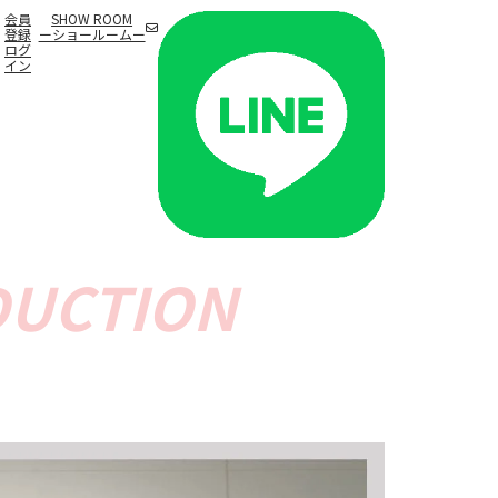
会員
SHOW ROOM
登録
ーショールームー
ログ
イン