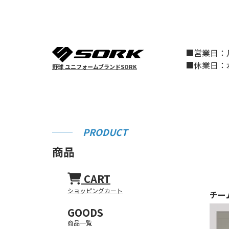
■営業日
■休業日
野球 ユニフォームブランドSORK
PRODUCT
商品
CART
ショッピングカート
チー
GOODS
商品一覧